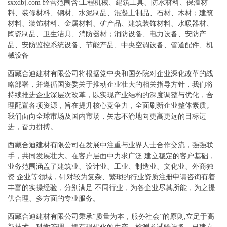
sxxdbj.com 经营范围含:工程机械、建筑工具、防水材料、保温材
料、装修材料、钢材、水泥制品、混凝土制品、石材、木材；建筑
材料、装饰材料、金属材料、矿产品、建筑装饰材料、水暖器材、
陶瓷制品、卫生洁具、消防器材；消防设备、电力设备、安防产
品、安防监控系统设备、节能产品、中央空调设备、管道配件、机
械设备
西藏合迪建材有限公司将根据党中央和国务院对企业深化改革的战
略部署，并遵循国资委关于推动企业壮大的相关指导方针，我们将
持续推进企业深层次改革，以实现产业结构的深度调整与优化，合
理配置各项资源，旨在提升核心竞争力，全面刷新企业整体素质。
我们面向全球市场及国内市场，矢志不渝地向更高更远的目标迈
进，奋力拼搏。
西藏合迪建材有限公司在发展中注重与业界人士合作交流，强强联
手，共同发展壮大。在客户层面中力求广泛 建立稳定的客户基础，
业务范围涵盖了建筑业、设计业、工业、制造业、文化业、外商独
资 企业等领域，针对较为复杂、繁琐的行业资质注册申请咨询有着
丰富的实操经验，分别满足 不同行业，为各企业尽其所能，为之提
供合理、多方面的专业服务。
西藏合迪建材有限公司秉承“质量为本，服务社会”的原则,立足于高