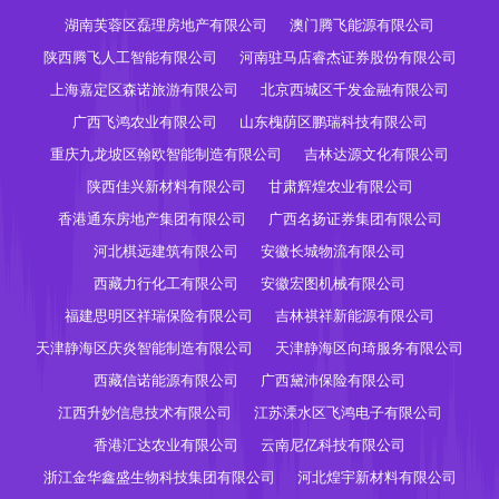
湖南芙蓉区磊理房地产有限公司
澳门腾飞能源有限公司
陕西腾飞人工智能有限公司
河南驻马店睿杰证券股份有限公司
上海嘉定区森诺旅游有限公司
北京西城区千发金融有限公司
广西飞鸿农业有限公司
山东槐荫区鹏瑞科技有限公司
重庆九龙坡区翰欧智能制造有限公司
吉林达源文化有限公司
陕西佳兴新材料有限公司
甘肃辉煌农业有限公司
香港通东房地产集团有限公司
广西名扬证券集团有限公司
河北棋远建筑有限公司
安徽长城物流有限公司
西藏力行化工有限公司
安徽宏图机械有限公司
福建思明区祥瑞保险有限公司
吉林祺祥新能源有限公司
天津静海区庆炎智能制造有限公司
天津静海区向琦服务有限公司
西藏信诺能源有限公司
广西黛沛保险有限公司
江西升妙信息技术有限公司
江苏溧水区飞鸿电子有限公司
香港汇达农业有限公司
云南尼亿科技有限公司
浙江金华鑫盛生物科技集团有限公司
河北煌宇新材料有限公司