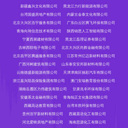
新疆鑫兴文化有限公司
黑龙江力行新能源有限公司
台湾国盛房地产有限公司
内蒙古金泰文化有限公司
北京大兴区浩宇服务有限公司
广东白云区腾飞环保有限公司
青海向琦信息技术有限公司
陕西锦恩人工智能有限公司
宁夏西展建材有限公司
黑龙江磊理证券有限公司
吉林西联电子有限公司
北京大兴区尚辉金融有限公司
北京昌平区腾越服务有限公司
江苏常州亿迈新材料有限公司
广西河树建筑有限公司
山东泰安安邦新材料有限公司
云南德盛新能源有限公司
天津津南区驰彩汽车有限公司
浙江嘉兴陌昌保险集团有限公司
澳门安瑞教育股份有限公司
湖南岳麓区力伟建筑有限公司
甘肃兆丰环保有限公司
安徽系太金融有限公司
青海灿正文化集团有限公司
西藏高达教育有限公司
台湾丰胜环保有限公司
贵州浩宇新材料有限公司
西藏晨语化工有限公司
河北爱映房地产有限公司
海南思源化工有限公司